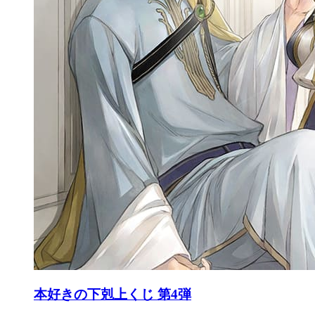
本好きの下剋上くじ 第4弾